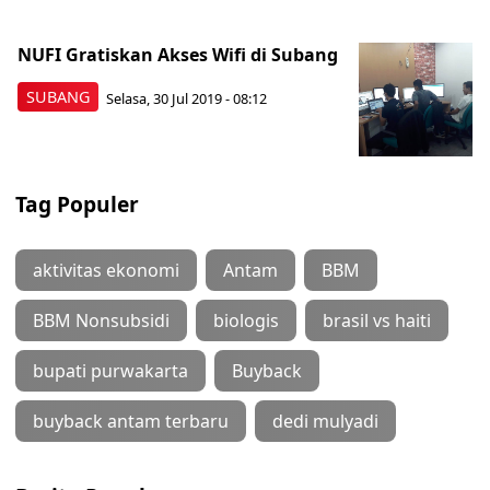
NUFI Gratiskan Akses Wifi di Subang
SUBANG
Selasa, 30 Jul 2019 - 08:12
Tag Populer
aktivitas ekonomi
Antam
BBM
BBM Nonsubsidi
biologis
brasil vs haiti
bupati purwakarta
Buyback
buyback antam terbaru
dedi mulyadi