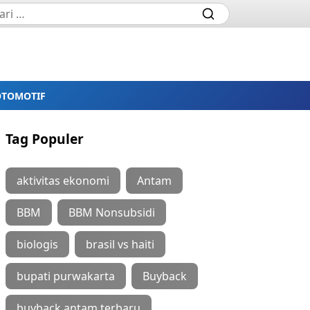
OTOMOTIF
Tag Populer
aktivitas ekonomi
Antam
BBM
BBM Nonsubsidi
biologis
brasil vs haiti
bupati purwakarta
Buyback
buyback antam terbaru