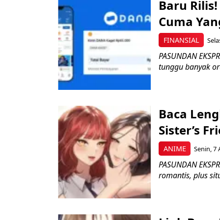
Baru Rilis
Cuma Yang
FINANSIAL
Sela
PASUNDAN EKSPRES
tunggu banyak ora
Baca Leng
Sister’s Fr
ANIME
Senin, 7 
PASUNDAN EKSPR
romantis, plus si