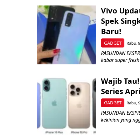
Vivo Updat
Spek Sing
Baru!
GADGET
Rabu, 9
PASUNDAN EKSPRES-
kabar super fresh 
Wajib Tau!
Series Apr
GADGET
Rabu, 9
PASUNDAN EKSPRES-
kekinian yang ngga