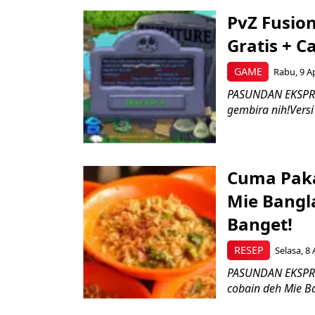
PvZ Fusio
Gratis + Ca
GAME
Rabu, 9 Ap
PASUNDAN EKSPRES
gembira nih!Versi
Cuma Pakai
Mie Bangla
Banget!
RESEP
Selasa, 8 
PASUNDAN EKSPRES
cobain deh Mie Ban