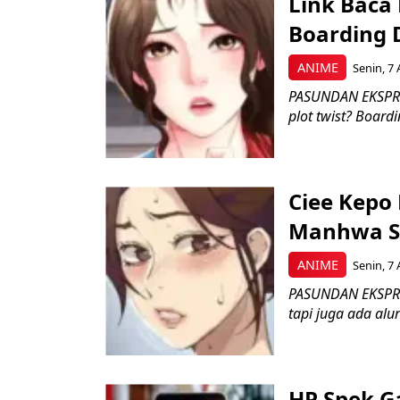
Link Baca
Boarding 
ANIME
Senin, 7 
PASUNDAN EKSPRES
plot twist? Boardi
Ciee Kepo
Manhwa Se
ANIME
Senin, 7 
PASUNDAN EKSPRES
tapi juga ada alur
HP Spek G