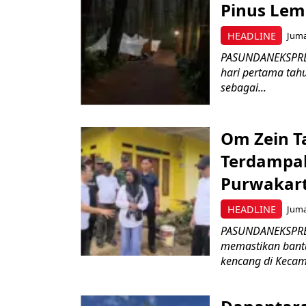
Pinus Le
HEADLINE
Juma
PASUNDANEKSPRES
hari pertama tah
sebagai...
Om Zein 
Terdampak
Purwakar
HEADLINE
Juma
PASUNDANEKSPRES
memastikan bantu
kencang di Kecam