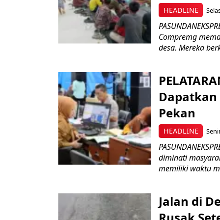
HEADLINE
Selas
PASUNDANEKSPRES
Compremg memada
desa. Mereka ber
PELATARAN
Dapatkan 
Pekan
HEADLINE
Seni
PASUNDANEKSPRES.
diminati masyara
memiliki waktu m
Jalan di 
Rusak Set