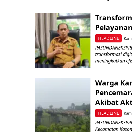
Transforma
Pelayanan
HEADLINE
Kami
PASUNDANEKSPRES
transformasi dig
meningkatkan efis
Warga Ka
Pencemaran
Akibat Ak
HEADLINE
Kami
PASUNDANEKSPRES
Kecamatan Kasom