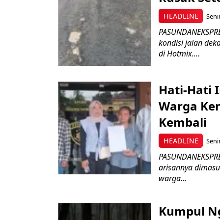
HEADLINE
Seni
PASUNDANEKSPRES
kondisi jalan de
di Hotmix....
Hati-Hati 
Warga Ken
Kembali
HEADLINE
Seni
PASUNDANEKSPRES.
arisannya dimasuk
warga...
Kumpul Ng