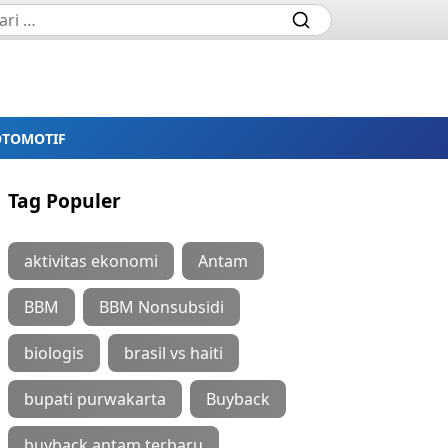
OTOMOTIF
Tag Populer
aktivitas ekonomi
Antam
BBM
BBM Nonsubsidi
biologis
brasil vs haiti
bupati purwakarta
Buyback
buyback antam terbaru