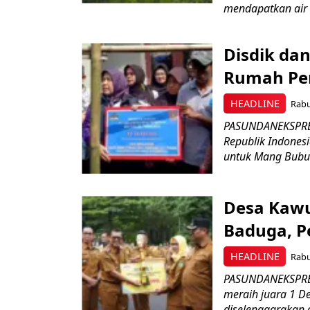
mendapatkan air b
Disdik da
Rumah Pen
HEADLINE
Rabu
PASUNDANEKSPRES.
Republik Indones
untuk Mang Bubun
Desa Kawu
Baduga, P
HEADLINE
Rabu
PASUNDANEKSPRES
meraih juara 1 D
diselenggarakan 