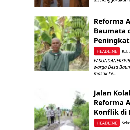
Reforma A
Baumata d
Peningkat
HEADLINE
Rabu
PASUNDANEKSPRES
warga Desa Baum
masuk ke...
Jalan Kola
Reforma A
Konflik di
HEADLINE
Selas