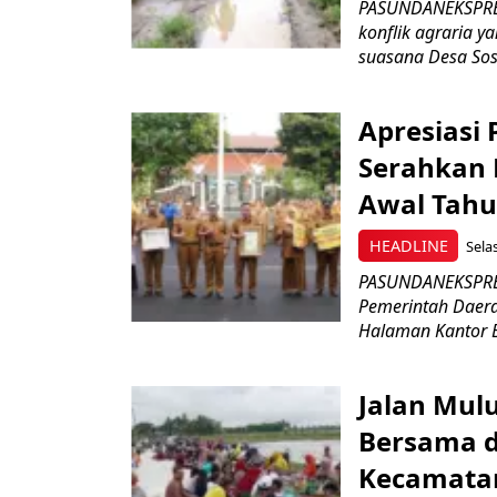
PASUNDANEKSPRES.
konflik agraria y
suasana Desa Soso
Apresiasi
Serahkan 
Awal Tahu
HEADLINE
Selas
PASUNDANEKSPRES
Pemerintah Daer
Halaman Kantor B
Jalan Mul
Bersama d
Kecamata