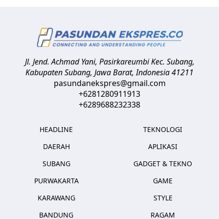
Jl. Jend. Achmad Yani, Pasirkareumbi
Kec. Subang,
Kabupaten Subang, Jawa Barat
,
Indonesia
41211
pasundanekspres@gmail.com
+6281280911913
+6289688232338
HEADLINE
TEKNOLOGI
DAERAH
APLIKASI
SUBANG
GADGET & TEKNO
PURWAKARTA
GAME
KARAWANG
STYLE
BANDUNG
RAGAM