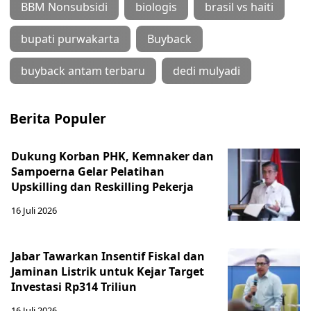
BBM Nonsubsidi
biologis
brasil vs haiti
bupati purwakarta
Buyback
buyback antam terbaru
dedi mulyadi
Berita Populer
Dukung Korban PHK, Kemnaker dan
Sampoerna Gelar Pelatihan
Upskilling dan Reskilling Pekerja
16 Juli 2026
Jabar Tawarkan Insentif Fiskal dan
Jaminan Listrik untuk Kejar Target
Investasi Rp314 Triliun
16 Juli 2026