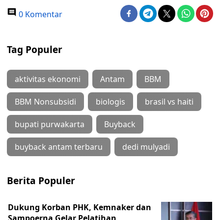
0 Komentar
Tag Populer
aktivitas ekonomi
Antam
BBM
BBM Nonsubsidi
biologis
brasil vs haiti
bupati purwakarta
Buyback
buyback antam terbaru
dedi mulyadi
Berita Populer
Dukung Korban PHK, Kemnaker dan
Sampoerna Gelar Pelatihan