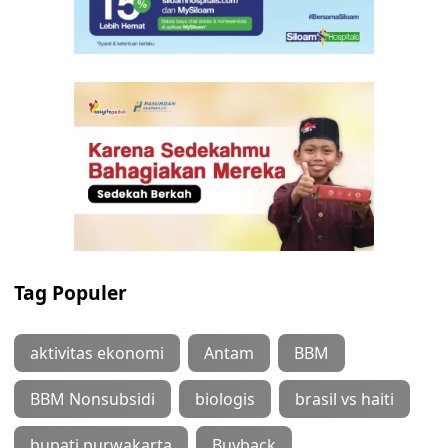
Tag Populer
aktivitas ekonomi
Antam
BBM
BBM Nonsubsidi
biologis
brasil vs haiti
bupati purwakarta
Buyback