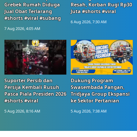
Grebek Rumah Diduga
Resah, Korban Rugi Rp30
Jual Obat Terlarang
Juta #shorts #viral
#shorts #viral #subang
6 Aug 2026, 7:30 AM
7 Aug 2026, 4:05 AM
Suporter Persib dan
Dukung Program
Persija Kembali Rusuh
Swasembada Pangan,
Pasca Piala Presiden 2026
Tridjaya Group Ekspansi
#shorts #viral
ke Sektor Pertanian
5 Aug 2026, 8:16 AM
5 Aug 2026, 7:38 AM