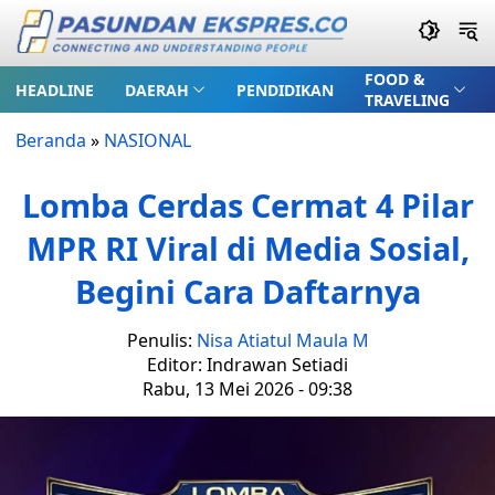
FOOD &
HEADLINE
DAERAH
PENDIDIKAN
TRAVELING
Beranda
»
NASIONAL
Lomba Cerdas Cermat 4 Pilar
MPR RI Viral di Media Sosial,
Begini Cara Daftarnya
Penulis:
Nisa Atiatul Maula M
Editor: Indrawan Setiadi
Rabu, 13 Mei 2026 - 09:38