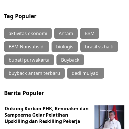
Tag Populer
aktivitas ekonomi
Antam
BBM
BBM Nonsubsidi
biologis
brasil vs haiti
bupati purwakarta
Buyback
buyback antam terbaru
dedi mulyadi
Berita Populer
Dukung Korban PHK, Kemnaker dan
Sampoerna Gelar Pelatihan
Upskilling dan Reskilling Pekerja