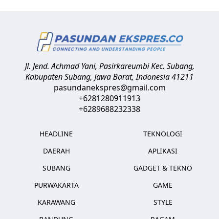
Jl. Jend. Achmad Yani, Pasirkareumbi
Kec. Subang,
Kabupaten Subang, Jawa Barat
,
Indonesia
41211
pasundanekspres@gmail.com
+6281280911913
+6289688232338
HEADLINE
TEKNOLOGI
DAERAH
APLIKASI
SUBANG
GADGET & TEKNO
PURWAKARTA
GAME
KARAWANG
STYLE