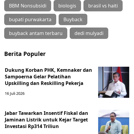
BBM Nonsubsidi
biologis
brasil vs haiti
bupati purwakarta
Buyback
buyback antam terbaru
dedi mulyadi
Berita Populer
Dukung Korban PHK, Kemnaker dan
Sampoerna Gelar Pelatihan
Upskilling dan Reskilling Pekerja
16 Juli 2026
Jabar Tawarkan Insentif Fiskal dan
Jaminan Listrik untuk Kejar Target
Investasi Rp314 Triliun