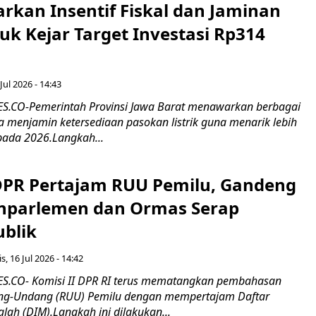
rkan Insentif Fiskal dan Jaminan
tuk Kejar Target Investasi Rp314
Jul 2026 - 14:43
.CO-Pemerintah Provinsi Jawa Barat menawarkan berbagai
erta menjamin ketersediaan pasokan listrik guna menarik lebih
pada 2026.Langkah...
 DPR Pertajam RUU Pemilu, Gandeng
nparlemen dan Ormas Serap
ublik
s, 16 Jul 2026 - 14:42
.CO- Komisi II DPR RI terus mematangkan pembahasan
g-Undang (RUU) Pemilu dengan mempertajam Daftar
alah (DIM).Langkah ini dilakukan...