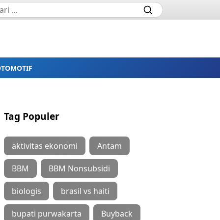
OTOMOTIF
Tag Populer
aktivitas ekonomi
Antam
BBM
BBM Nonsubsidi
biologis
brasil vs haiti
bupati purwakarta
Buyback