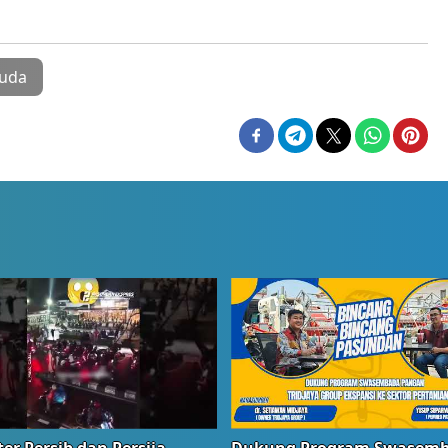
uda
er Persib dan Persija
Dukung Program Swasem