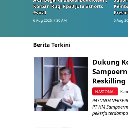
Korban Rugi Rp30 Juta #shorts
Kemba
#viral
Presid
6 Aug 2026, 7:30 AM
5 Aug 20
Berita Terkini
Dukung K
Sampoerna
Reskilling
NASIONAL
Kami
PASUNDANEKSPRES
PT HM Sampoerna
pekerja terdampa