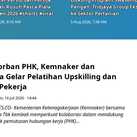
li Rusuh Pasca Piala
Pangan, Tridjaya Group Ek
en 2026 #shorts #viral
ke Sektor Pertanian
26, 8:16 AM
5 Aug 2026, 7:38 AM
orban PHK, Kemnaker dan
 Gelar Pelatihan Upskilling dan
 Pekerja
s, 16 Jul 2026 - 14:44
.CO- Kementerian Ketenagakerjaan (Kemnaker) bersama
 Tbk kembali memperkuat kolaborasi dalam mendukung
k pemutusan hubungan kerja (PHK)...