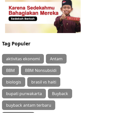
Tag Populer
aktivitas ekonomi
Antam
BBM
BBM Nonsubsidi
biologis
brasil vs haiti
bupati purwakarta
Buyback
buyback antam terbaru