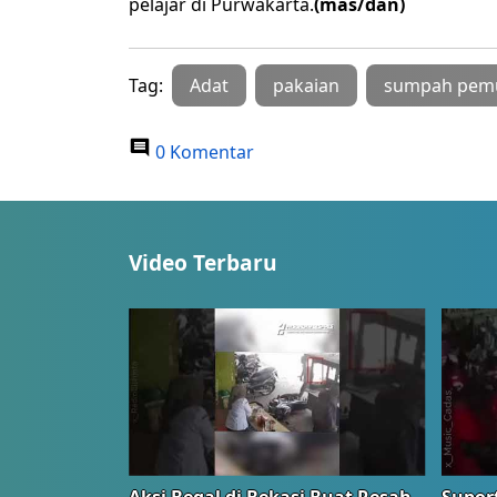
pelajar di Purwakarta.
(mas/dan)
Tag:
Adat
pakaian
sumpah pem
0 Komentar
Video Terbaru
Aksi Begal di Bekasi Buat Resah,
Suport