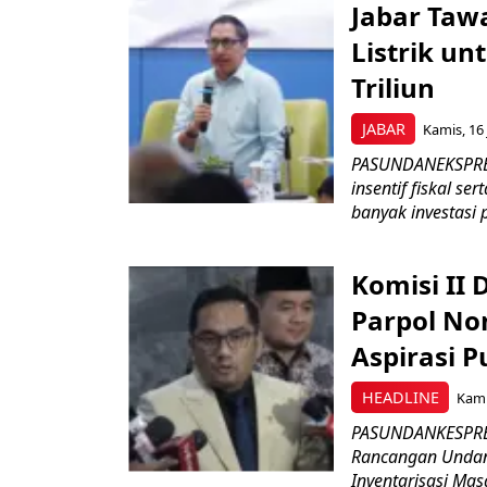
Jabar Tawa
Listrik un
Triliun
JABAR
Kamis, 16 
PASUNDANEKSPRES
insentif fiskal s
banyak investasi 
Komisi II
Parpol No
Aspirasi P
HEADLINE
Kami
PASUNDANKESPRES
Rancangan Undan
Inventarisasi Mas