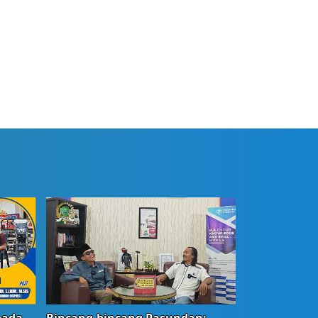
bada
Bincang-bincang Pasundan: