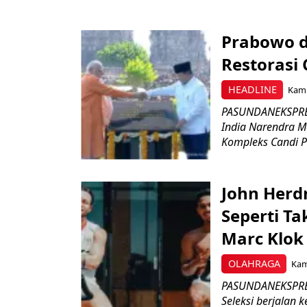
Prabowo d
Restorasi
HEADLINE
Kami
PASUNDANEKSPRES
India Narendra M
Kompleks Candi P
John Herd
Seperti Ta
Marc Klok 
OLAHRAGA
Kami
PASUNDANEKSPRES
Seleksi berjalan