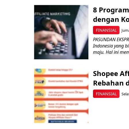
8 Program 
dengan Ko
FINANSIAL
Juma
PASUNDAN EKSPRES
Indonesia yang b
maju. Hal ini me
Shopee Aff
Rebahan d
FINANSIAL
Sela