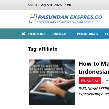
Sabtu, 8 Agustus 2026 - 23:01
HEADLINE
DAERAH
PENDIDIKAN
F
Tag:
affiliate
How to Mas
Indonesia
FINANSIAL
Juma
PASUNDAN EKSPRES 
experiencing a rem