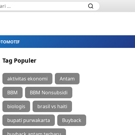
OTOMOTIF
Tag Populer
aktivitas ekonomi
Antam
BBM
BBM Nonsubsidi
biologis
brasil vs haiti
bupati purwakarta
Buyback
buyback antam terbaru