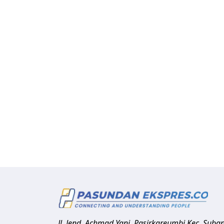
Jl. Jend. Achmad Yani, Pasirkareumbi
Kec. Suba