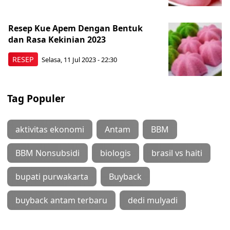
Resep Kue Apem Dengan Bentuk
dan Rasa Kekinian 2023
RESEP
Selasa, 11 Jul 2023 - 22:30
Tag Populer
aktivitas ekonomi
Antam
BBM
BBM Nonsubsidi
biologis
brasil vs haiti
bupati purwakarta
Buyback
buyback antam terbaru
dedi mulyadi