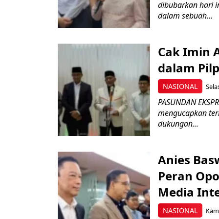
dibubarkan hari 
dalam sebuah...
Cak Imin 
dalam Pilp
NASIONAL
Sela
PASUNDAN EKSPRES
mengucapkan teri
dukungan...
Anies Bas
Peran Opo
Media Inte
NASIONAL
Kami