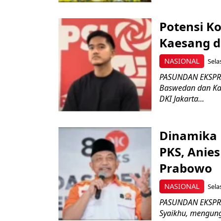
Potensi Ko
Kaesang d
NASIONAL
Sela
PASUNDAN EKSPRE
Baswedan dan Kae
DKI Jakarta...
Dinamika P
PKS, Anie
Prabowo
NASIONAL
Sela
PASUNDAN EKSPRES
Syaikhu, mengun