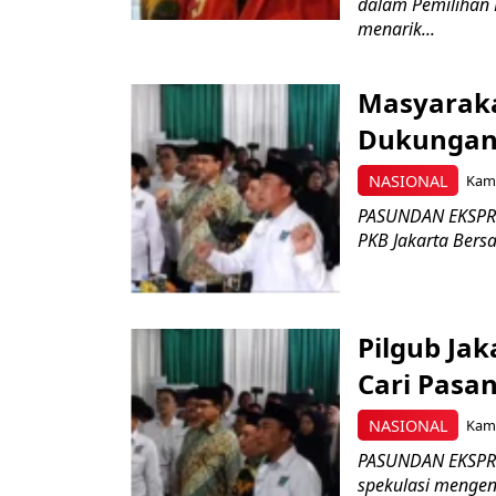
dalam Pemilihan 
menarik...
Masyaraka
Dukungan
NASIONAL
Kami
PASUNDAN EKSPRES
PKB Jakarta Bers
Pilgub Jak
Cari Pasan
NASIONAL
Kami
PASUNDAN EKSPRE
spekulasi mengen