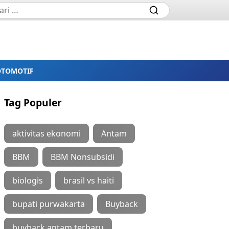
OTOMOTIF
Tag Populer
aktivitas ekonomi
Antam
BBM
BBM Nonsubsidi
biologis
brasil vs haiti
bupati purwakarta
Buyback
buyback antam terbaru