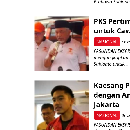
Prabowo Subianto
PKS Perti
untuk Caw
NASIONAL
Sela
PASUNDAN EKSPRES
mengungkapkan b
Subianto untuk...
Kaesang P
dengan An
Jakarta
NASIONAL
Sela
PASUNDAN EKSPRE