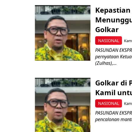
Kepastian
Menunggu 
Golkar
NASIONAL
Kami
PASUNDAN EKSPRES
pernyataan Ketua
(Zulhas),...
Golkar di
Kamil untu
NASIONAL
Kami
PASUNDAN EKSPRES 
pencalonan manta