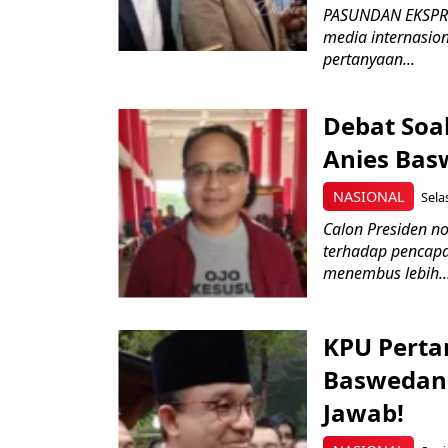
PASUNDAN EKSPRE
media internasion
pertanyaan...
Debat Soa
Anies Basw
NASIONAL
Sela
Calon Presiden n
terhadap pencapai
menembus lebih..
KPU Perta
Baswedan
Jawab!