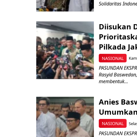
Solidaritas Indone
Diisukan 
Prioritas
Pilkada Ja
NASIONAL
Kami
PASUNDAN EKSPRES
Rasyid Baswedan,
membentuk...
Anies Bas
Umumkan 
NASIONAL
Sela
PASUNDAN EKSPRES