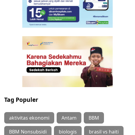
Tag Populer
aktivitas ekonomi
Antam
BBM
BBM Nonsubsidi
biologis
brasil vs haiti