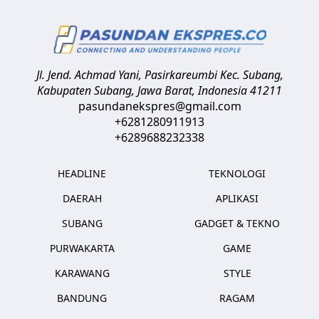
Jl. Jend. Achmad Yani, Pasirkareumbi
Kec. Subang,
Kabupaten Subang, Jawa Barat
,
Indonesia
41211
pasundanekspres@gmail.com
+6281280911913
+6289688232338
HEADLINE
TEKNOLOGI
DAERAH
APLIKASI
SUBANG
GADGET & TEKNO
PURWAKARTA
GAME
KARAWANG
STYLE
BANDUNG
RAGAM