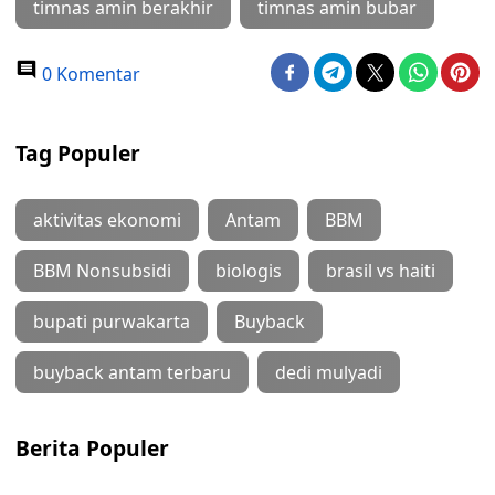
timnas amin berakhir
timnas amin bubar
0 Komentar
Tag Populer
aktivitas ekonomi
Antam
BBM
BBM Nonsubsidi
biologis
brasil vs haiti
bupati purwakarta
Buyback
buyback antam terbaru
dedi mulyadi
Berita Populer