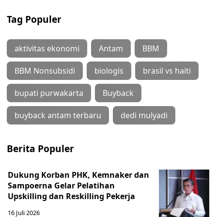
Tag Populer
aktivitas ekonomi
Antam
BBM
BBM Nonsubsidi
biologis
brasil vs haiti
bupati purwakarta
Buyback
buyback antam terbaru
dedi mulyadi
Berita Populer
Dukung Korban PHK, Kemnaker dan
Sampoerna Gelar Pelatihan
Upskilling dan Reskilling Pekerja
16 Juli 2026