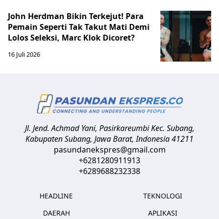
John Herdman Bikin Terkejut! Para
Pemain Seperti Tak Takut Mati Demi
Lolos Seleksi, Marc Klok Dicoret?
16 Juli 2026
Jl. Jend. Achmad Yani, Pasirkareumbi
Kec. Subang,
Kabupaten Subang, Jawa Barat
,
Indonesia
41211
pasundanekspres@gmail.com
+6281280911913
+6289688232338
HEADLINE
TEKNOLOGI
DAERAH
APLIKASI