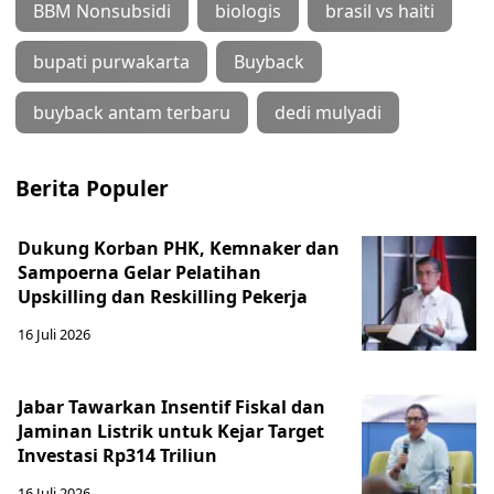
BBM Nonsubsidi
biologis
brasil vs haiti
bupati purwakarta
Buyback
buyback antam terbaru
dedi mulyadi
Berita Populer
Dukung Korban PHK, Kemnaker dan
Sampoerna Gelar Pelatihan
Upskilling dan Reskilling Pekerja
16 Juli 2026
Jabar Tawarkan Insentif Fiskal dan
Jaminan Listrik untuk Kejar Target
Investasi Rp314 Triliun
16 Juli 2026