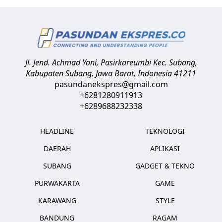
Jl. Jend. Achmad Yani, Pasirkareumbi
Kec. Subang,
Kabupaten Subang, Jawa Barat
,
Indonesia
41211
pasundanekspres@gmail.com
+6281280911913
+6289688232338
HEADLINE
TEKNOLOGI
DAERAH
APLIKASI
SUBANG
GADGET & TEKNO
PURWAKARTA
GAME
KARAWANG
STYLE
BANDUNG
RAGAM