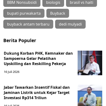
BBM Nonsubsidi
biologis
brasil vs haiti
bupati purwakarta
Buyback
buyback antam terbaru
dedi mulyadi
Berita Populer
Dukung Korban PHK, Kemnaker dan
Sampoerna Gelar Pelatihan
Upskilling dan Reskilling Pekerja
16 Juli 2026
Jabar Tawarkan Insentif Fiskal dan
Jaminan Listrik untuk Kejar Target
Investasi Rp314 Triliun
16 Juli 2026