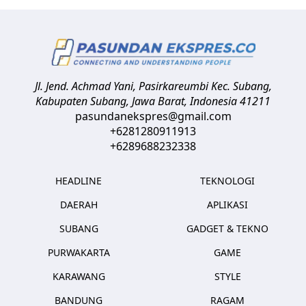
Jl. Jend. Achmad Yani, Pasirkareumbi
Kec. Subang,
Kabupaten Subang, Jawa Barat
,
Indonesia
41211
pasundanekspres@gmail.com
+6281280911913
+6289688232338
HEADLINE
TEKNOLOGI
DAERAH
APLIKASI
SUBANG
GADGET & TEKNO
PURWAKARTA
GAME
KARAWANG
STYLE
BANDUNG
RAGAM