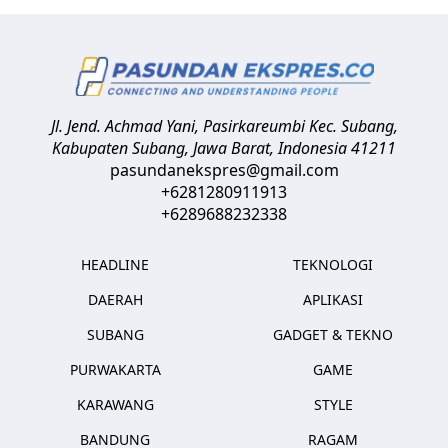
Jl. Jend. Achmad Yani, Pasirkareumbi
Kec. Subang,
Kabupaten Subang, Jawa Barat
,
Indonesia
41211
pasundanekspres@gmail.com
+6281280911913
+6289688232338
HEADLINE
TEKNOLOGI
DAERAH
APLIKASI
SUBANG
GADGET & TEKNO
PURWAKARTA
GAME
KARAWANG
STYLE
BANDUNG
RAGAM