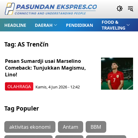
FOOD &
HEADLINE
DAERAH
PENDIDIKAN
TRAVELING
Tag:
AS Trenčín
Pesan Sumardji usai Marselino
Comeback: Tunjukkan Magismu,
Lino!
OLAHRAGA
Kamis, 4 Jun 2026 - 12:42
Tag Populer
aktivitas ekonomi
Antam
BBM