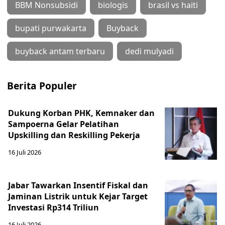
BBM Nonsubsidi
biologis
brasil vs haiti
bupati purwakarta
Buyback
buyback antam terbaru
dedi mulyadi
Berita Populer
Dukung Korban PHK, Kemnaker dan
Sampoerna Gelar Pelatihan
Upskilling dan Reskilling Pekerja
16 Juli 2026
Jabar Tawarkan Insentif Fiskal dan
Jaminan Listrik untuk Kejar Target
Investasi Rp314 Triliun
16 Juli 2026