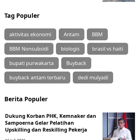
Tag Populer
aktivitas ekonomi
Antam
BBM
BBM Nonsubsidi
biologis
brasil vs haiti
bupati purwakarta
Buyback
buyback antam terbaru
dedi mulyadi
Berita Populer
Dukung Korban PHK, Kemnaker dan
Sampoerna Gelar Pelatihan
Upskilling dan Reskilling Pekerja