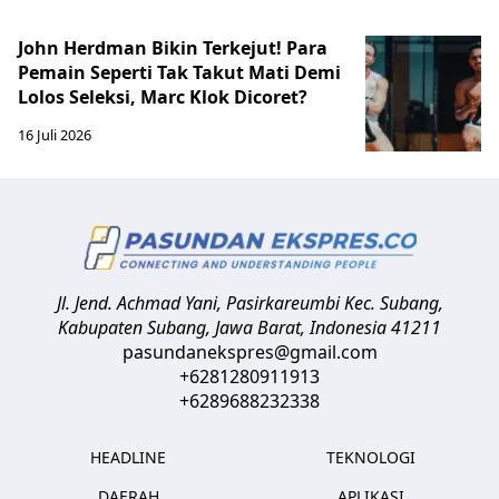
John Herdman Bikin Terkejut! Para
Pemain Seperti Tak Takut Mati Demi
Lolos Seleksi, Marc Klok Dicoret?
16 Juli 2026
Jl. Jend. Achmad Yani, Pasirkareumbi
Kec. Subang,
Kabupaten Subang, Jawa Barat
,
Indonesia
41211
pasundanekspres@gmail.com
+6281280911913
+6289688232338
HEADLINE
TEKNOLOGI
DAERAH
APLIKASI