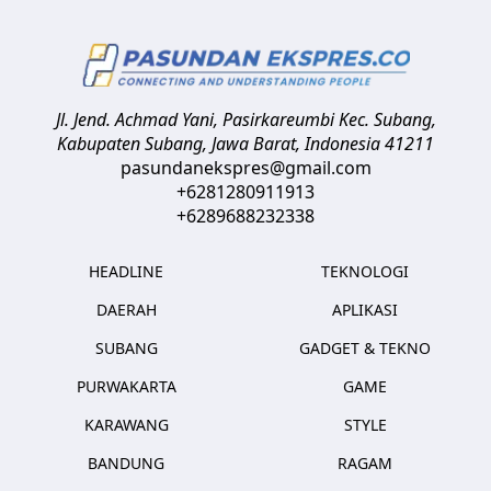
Jl. Jend. Achmad Yani, Pasirkareumbi
Kec. Subang,
Kabupaten Subang, Jawa Barat
,
Indonesia
41211
pasundanekspres@gmail.com
+6281280911913
+6289688232338
HEADLINE
TEKNOLOGI
DAERAH
APLIKASI
SUBANG
GADGET & TEKNO
PURWAKARTA
GAME
KARAWANG
STYLE
BANDUNG
RAGAM