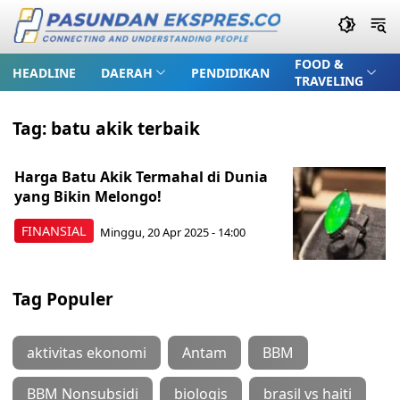
FOOD &
HEADLINE
DAERAH
PENDIDIKAN
TRAVELING
Tag:
batu akik terbaik
Harga Batu Akik Termahal di Dunia
yang Bikin Melongo!
FINANSIAL
Minggu, 20 Apr 2025 - 14:00
Tag Populer
aktivitas ekonomi
Antam
BBM
BBM Nonsubsidi
biologis
brasil vs haiti