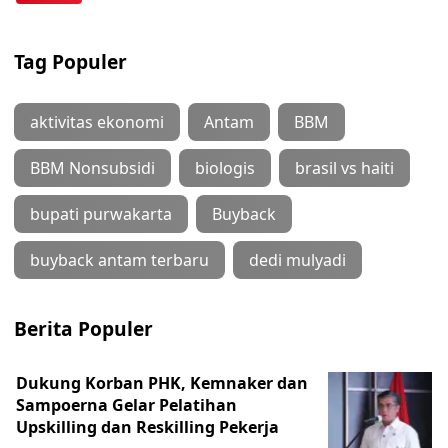
Tag Populer
aktivitas ekonomi
Antam
BBM
BBM Nonsubsidi
biologis
brasil vs haiti
bupati purwakarta
Buyback
buyback antam terbaru
dedi mulyadi
Berita Populer
Dukung Korban PHK, Kemnaker dan
Sampoerna Gelar Pelatihan
Upskilling dan Reskilling Pekerja