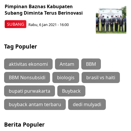
Pimpinan Baznas Kabupaten
Subang Diminta Terus Berinovasi
SUBANG
Rabu, 6 Jan 2021 - 16:00
Tag Populer
aktivitas ekonomi
Antam
BBM
BBM Nonsubsidi
biologis
brasil vs haiti
bupati purwakarta
Buyback
buyback antam terbaru
dedi mulyadi
Berita Populer