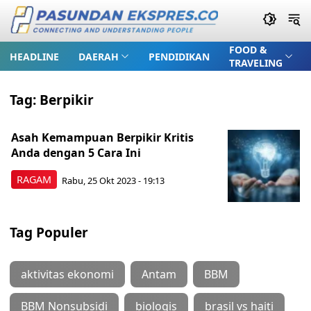
FOOD &
HEADLINE
DAERAH
PENDIDIKAN
TRAVELING
Tag:
Berpikir
Asah Kemampuan Berpikir Kritis
Anda dengan 5 Cara Ini
RAGAM
Rabu, 25 Okt 2023 - 19:13
Tag Populer
aktivitas ekonomi
Antam
BBM
BBM Nonsubsidi
biologis
brasil vs haiti