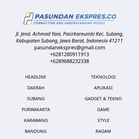
Jl. Jend. Achmad Yani, Pasirkareumbi
Kec. Subang,
Kabupaten Subang, Jawa Barat
,
Indonesia
41211
pasundanekspres@gmail.com
+6281280911913
+6289688232338
HEADLINE
TEKNOLOGI
DAERAH
APLIKASI
SUBANG
GADGET & TEKNO
PURWAKARTA
GAME
KARAWANG
STYLE
BANDUNG
RAGAM