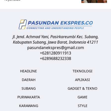
Jl. Jend. Achmad Yani, Pasirkareumbi
Kec. Subang,
Kabupaten Subang, Jawa Barat
,
Indonesia
41211
pasundanekspres@gmail.com
+6281280911913
+6289688232338
HEADLINE
TEKNOLOGI
DAERAH
APLIKASI
SUBANG
GADGET & TEKNO
PURWAKARTA
GAME
KARAWANG
STYLE