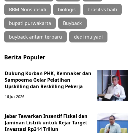
BBM Nonsubsidi
biologis
brasil vs haiti
bupati purwakarta
Buyback
buyback antam terbaru
dedi mulyadi
Berita Populer
Dukung Korban PHK, Kemnaker dan
Sampoerna Gelar Pelatihan
Upskilling dan Reskilling Pekerja
16 Juli 2026
Jabar Tawarkan Insentif Fiskal dan
Jaminan Listrik untuk Kejar Target
Investasi Rp314 Triliun