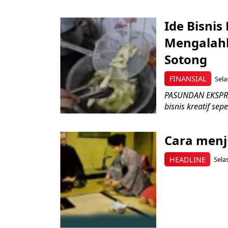
Ide Bisnis
Mengalahk
Sotong
FINANSIAL
Sela
PASUNDAN EKSPRES
bisnis kreatif sepe
Cara menj
HEADLINE
Sela