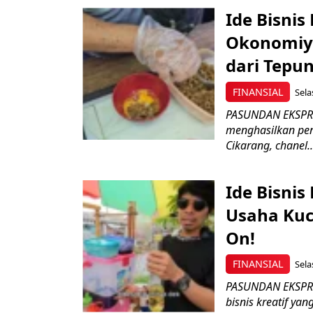
Ide Bisnis
Okonomiya
dari Tepu
FINANSIAL
Sela
PASUNDAN EKSPRES
menghasilkan pen
Cikarang, chanel..
Ide Bisnis
Usaha Kuc
On!
FINANSIAL
Sela
PASUNDAN EKSPRES
bisnis kreatif yang