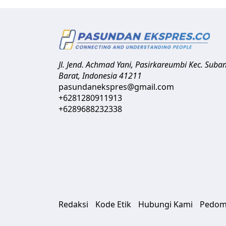
Jl. Jend. Achmad Yani, Pasirkareumbi
Kec. Suba
Barat
,
Indonesia
41211
pasundanekspres@gmail.com
+6281280911913
+6289688232338
Redaksi
Kode Etik
Hubungi Kami
Pedom