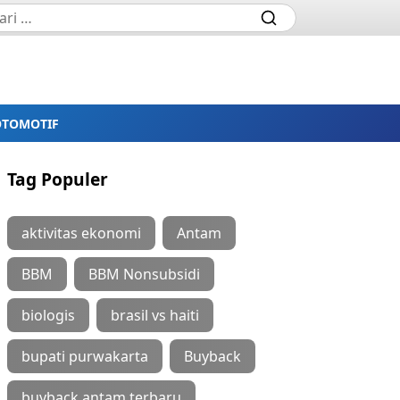
OTOMOTIF
Tag Populer
aktivitas ekonomi
Antam
BBM
BBM Nonsubsidi
biologis
brasil vs haiti
bupati purwakarta
Buyback
buyback antam terbaru