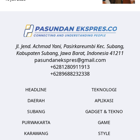
Jl. Jend. Achmad Yani, Pasirkareumbi
Kec. Subang,
Kabupaten Subang, Jawa Barat
,
Indonesia
41211
pasundanekspres@gmail.com
+6281280911913
+6289688232338
HEADLINE
TEKNOLOGI
DAERAH
APLIKASI
SUBANG
GADGET & TEKNO
PURWAKARTA
GAME
KARAWANG
STYLE