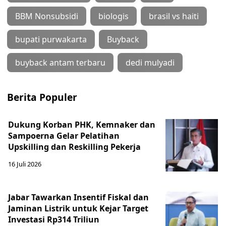
BBM Nonsubsidi
biologis
brasil vs haiti
bupati purwakarta
Buyback
buyback antam terbaru
dedi mulyadi
Berita Populer
Dukung Korban PHK, Kemnaker dan
Sampoerna Gelar Pelatihan
Upskilling dan Reskilling Pekerja
16 Juli 2026
Jabar Tawarkan Insentif Fiskal dan
Jaminan Listrik untuk Kejar Target
Investasi Rp314 Triliun