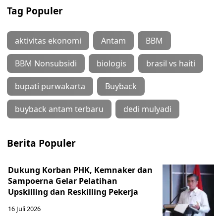
Tag Populer
aktivitas ekonomi
Antam
BBM
BBM Nonsubsidi
biologis
brasil vs haiti
bupati purwakarta
Buyback
buyback antam terbaru
dedi mulyadi
Berita Populer
Dukung Korban PHK, Kemnaker dan
Sampoerna Gelar Pelatihan
Upskilling dan Reskilling Pekerja
16 Juli 2026