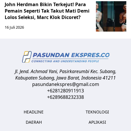
John Herdman Bikin Terkejut! Para
Pemain Seperti Tak Takut Mati Demi
Lolos Seleksi, Marc Klok Dicoret?
16 Juli 2026
Jl. Jend. Achmad Yani, Pasirkareumbi
Kec. Subang,
Kabupaten Subang, Jawa Barat
,
Indonesia
41211
pasundanekspres@gmail.com
+6281280911913
+6289688232338
HEADLINE
TEKNOLOGI
DAERAH
APLIKASI