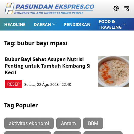
FOOD &
HEADLINE
DAERAH
PENDIDIKAN
TRAVELING
Tag:
bubur bayi mpasi
Bubur Bayi Sehat Asupan Nutrisi
Penting untuk Tumbuh Kembang Si
Kecil
RESEP
Selasa, 22 Agu 2023 - 22:48
Tag Populer
aktivitas ekonomi
Antam
BBM