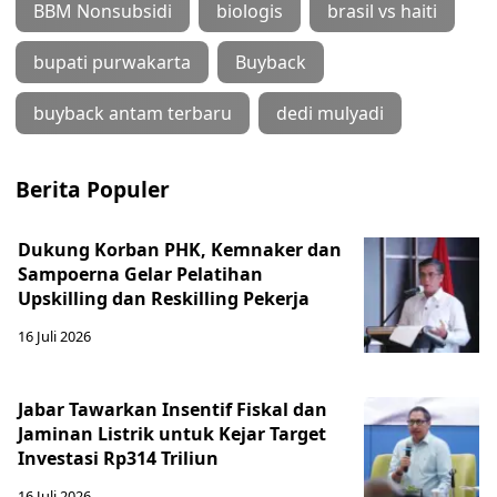
BBM Nonsubsidi
biologis
brasil vs haiti
bupati purwakarta
Buyback
buyback antam terbaru
dedi mulyadi
Berita Populer
Dukung Korban PHK, Kemnaker dan
Sampoerna Gelar Pelatihan
Upskilling dan Reskilling Pekerja
16 Juli 2026
Jabar Tawarkan Insentif Fiskal dan
Jaminan Listrik untuk Kejar Target
Investasi Rp314 Triliun
16 Juli 2026