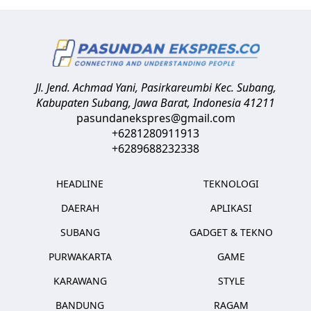
Jl. Jend. Achmad Yani, Pasirkareumbi
Kec. Subang,
Kabupaten Subang, Jawa Barat
,
Indonesia
41211
pasundanekspres@gmail.com
+6281280911913
+6289688232338
HEADLINE
TEKNOLOGI
DAERAH
APLIKASI
SUBANG
GADGET & TEKNO
PURWAKARTA
GAME
KARAWANG
STYLE
BANDUNG
RAGAM