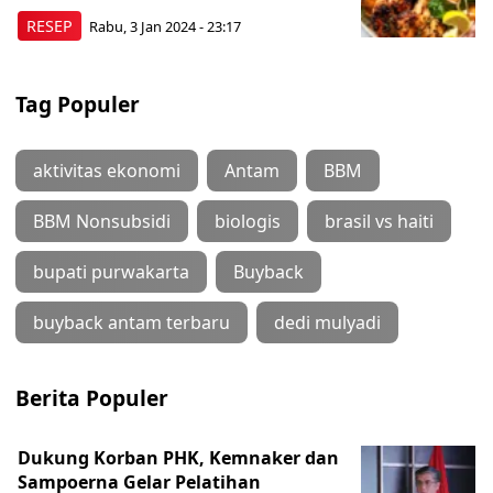
RESEP
Rabu, 3 Jan 2024 - 23:17
Tag Populer
aktivitas ekonomi
Antam
BBM
BBM Nonsubsidi
biologis
brasil vs haiti
bupati purwakarta
Buyback
buyback antam terbaru
dedi mulyadi
Berita Populer
Dukung Korban PHK, Kemnaker dan
Sampoerna Gelar Pelatihan