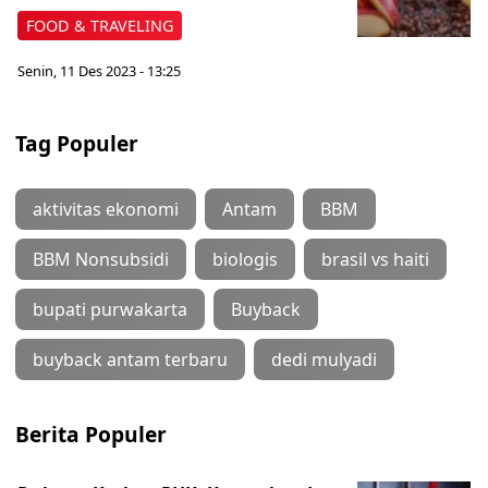
FOOD & TRAVELING
Senin, 11 Des 2023 - 13:25
Tag Populer
aktivitas ekonomi
Antam
BBM
BBM Nonsubsidi
biologis
brasil vs haiti
bupati purwakarta
Buyback
buyback antam terbaru
dedi mulyadi
Berita Populer