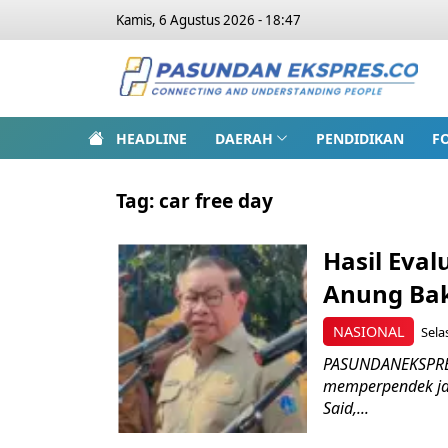
Kamis, 6 Agustus 2026 - 18:47
HEADLINE
DAERAH
PENDIDIKAN
F
Tag:
car free day
Hasil Eva
Anung Bak
NASIONAL
Sela
PASUNDANEKSPRES
memperpendek jam
Said,...