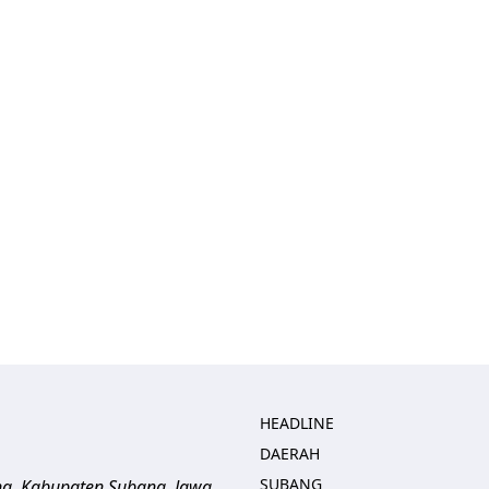
HEADLINE
DAERAH
SUBANG
ng, Kabupaten Subang, Jawa