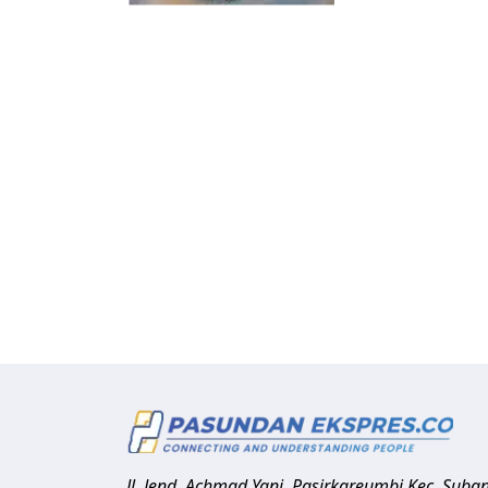
Jl. Jend. Achmad Yani, Pasirkareumbi
Kec. Suba