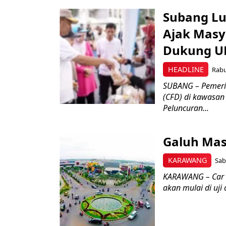
Subang Lu
Ajak Masy
Dukung 
HEADLINE
Rabu
SUBANG – Pemeri
(CFD) di kawasan
Peluncuran...
Galuh Mas
KARAWANG
Sab
KARAWANG – Car F
akan mulai di uji