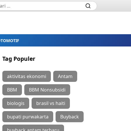
OTOMOTIF
Tag Populer
aktivitas ekonomi
Antam
BBM
BBM Nonsubsidi
biologis
brasil vs haiti
bupati purwakarta
Buyback
buyback antam terbaru