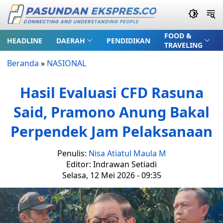
FOOD &
HEADLINE
DAERAH
PENDIDIKAN
TRAVELING
Beranda
»
NASIONAL
Hasil Evaluasi CFD Rasuna
Said, Pramono Anung Bakal
Perpendek Jam Pelaksanaan
Penulis:
Nisa Atiatul Maula M
Editor: Indrawan Setiadi
Selasa, 12 Mei 2026 - 09:35