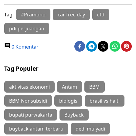
Tag:
#Pramono
car free day
cfd
pdi perjuangan
0 Komentar
Tag Populer
aktivitas ekonomi
Antam
BBM
BBM Nonsubsidi
biologis
brasil vs haiti
bupati purwakarta
Buyback
buyback antam terbaru
dedi mulyadi