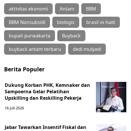
aktivitas ekonomi
Antam
BBM
BBM Nonsubsidi
biologis
brasil vs haiti
bupati purwakarta
Buyback
buyback antam terbaru
dedi mulyadi
Berita Populer
Dukung Korban PHK, Kemnaker dan
Sampoerna Gelar Pelatihan
Upskilling dan Reskilling Pekerja
16 Juli 2026
Jabar Tawarkan Insentif Fiskal dan