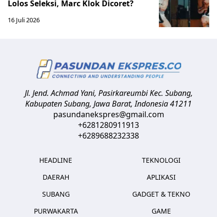
Lolos Seleksi, Marc Klok Dicoret?
16 Juli 2026
Jl. Jend. Achmad Yani, Pasirkareumbi
Kec. Subang,
Kabupaten Subang, Jawa Barat
,
Indonesia
41211
pasundanekspres@gmail.com
+6281280911913
+6289688232338
HEADLINE
TEKNOLOGI
DAERAH
APLIKASI
SUBANG
GADGET & TEKNO
PURWAKARTA
GAME