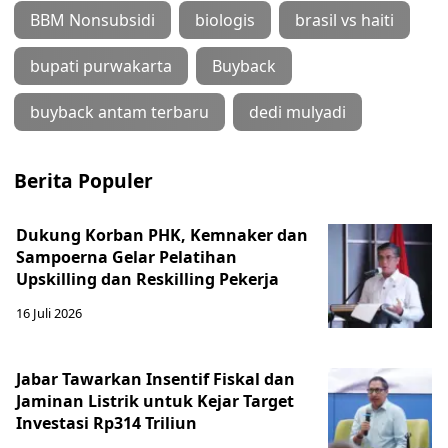
BBM Nonsubsidi
biologis
brasil vs haiti
bupati purwakarta
Buyback
buyback antam terbaru
dedi mulyadi
Berita Populer
Dukung Korban PHK, Kemnaker dan
Sampoerna Gelar Pelatihan
Upskilling dan Reskilling Pekerja
16 Juli 2026
Jabar Tawarkan Insentif Fiskal dan
Jaminan Listrik untuk Kejar Target
Investasi Rp314 Triliun