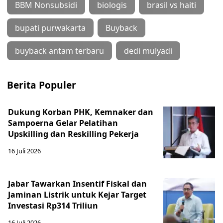
BBM Nonsubsidi
biologis
brasil vs haiti
bupati purwakarta
Buyback
buyback antam terbaru
dedi mulyadi
Berita Populer
Dukung Korban PHK, Kemnaker dan
Sampoerna Gelar Pelatihan
Upskilling dan Reskilling Pekerja
16 Juli 2026
Jabar Tawarkan Insentif Fiskal dan
Jaminan Listrik untuk Kejar Target
Investasi Rp314 Triliun
16 Juli 2026