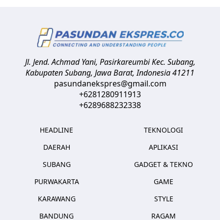
Jl. Jend. Achmad Yani, Pasirkareumbi
Kec. Subang,
Kabupaten Subang, Jawa Barat
,
Indonesia
41211
pasundanekspres@gmail.com
+6281280911913
+6289688232338
HEADLINE
TEKNOLOGI
DAERAH
APLIKASI
SUBANG
GADGET & TEKNO
PURWAKARTA
GAME
KARAWANG
STYLE
BANDUNG
RAGAM