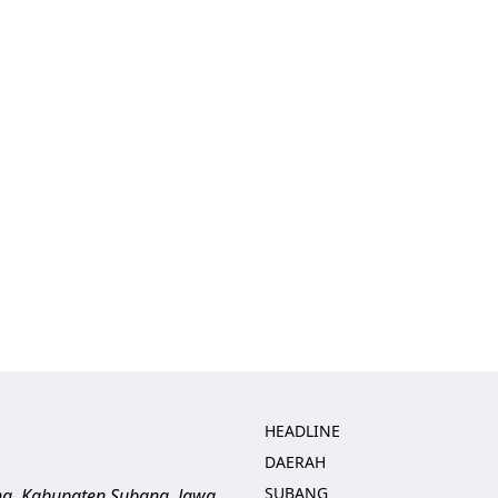
HEADLINE
DAERAH
SUBANG
ng, Kabupaten Subang, Jawa