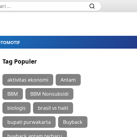
OTOMOTIF
Tag Populer
aktivitas ekonomi
Antam
BBM
BBM Nonsubsidi
biologis
brasil vs haiti
bupati purwakarta
Buyback
buyback antam terbaru