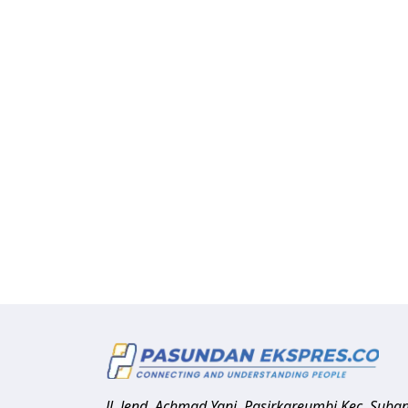
Jl. Jend. Achmad Yani, Pasirkareumbi
Kec. Suba