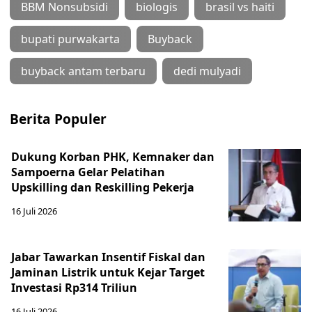
BBM Nonsubsidi
biologis
brasil vs haiti
bupati purwakarta
Buyback
buyback antam terbaru
dedi mulyadi
Berita Populer
Dukung Korban PHK, Kemnaker dan
Sampoerna Gelar Pelatihan
Upskilling dan Reskilling Pekerja
16 Juli 2026
Jabar Tawarkan Insentif Fiskal dan
Jaminan Listrik untuk Kejar Target
Investasi Rp314 Triliun
16 Juli 2026