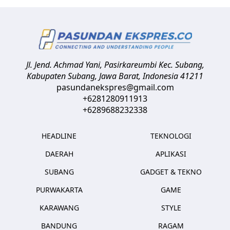
Jl. Jend. Achmad Yani, Pasirkareumbi
Kec. Subang,
Kabupaten Subang, Jawa Barat
,
Indonesia
41211
pasundanekspres@gmail.com
+6281280911913
+6289688232338
HEADLINE
TEKNOLOGI
DAERAH
APLIKASI
SUBANG
GADGET & TEKNO
PURWAKARTA
GAME
KARAWANG
STYLE
BANDUNG
RAGAM