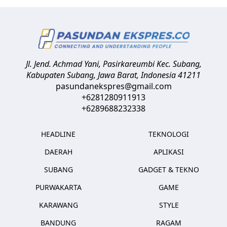
Jl. Jend. Achmad Yani, Pasirkareumbi
Kec. Subang,
Kabupaten Subang, Jawa Barat
,
Indonesia
41211
pasundanekspres@gmail.com
+6281280911913
+6289688232338
HEADLINE
TEKNOLOGI
DAERAH
APLIKASI
SUBANG
GADGET & TEKNO
PURWAKARTA
GAME
KARAWANG
STYLE
BANDUNG
RAGAM