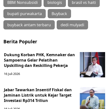
BBM Nonsubsidi
biologis
brasil vs haiti
bupati purwakarta
Buyback
buyback antam terbaru
dedi mulyadi
Berita Populer
Dukung Korban PHK, Kemnaker dan
Sampoerna Gelar Pelatihan
Upskilling dan Reskilling Pekerja
16 Juli 2026
Jabar Tawarkan Insentif Fiskal dan
Jaminan Listrik untuk Kejar Target
Investasi Rp314 Triliun
16 Juli 2026