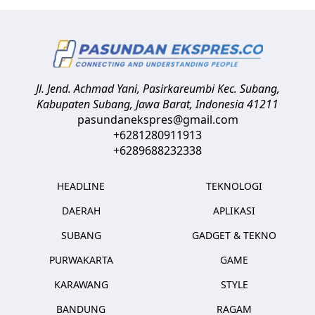
Jl. Jend. Achmad Yani, Pasirkareumbi
Kec. Subang,
Kabupaten Subang, Jawa Barat
,
Indonesia
41211
pasundanekspres@gmail.com
+6281280911913
+6289688232338
HEADLINE
TEKNOLOGI
DAERAH
APLIKASI
SUBANG
GADGET & TEKNO
PURWAKARTA
GAME
KARAWANG
STYLE
BANDUNG
RAGAM