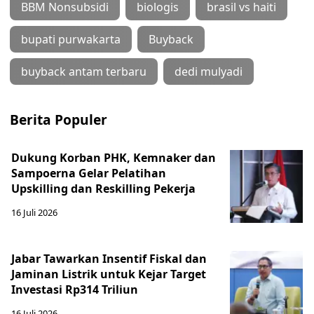
BBM Nonsubsidi
biologis
brasil vs haiti
bupati purwakarta
Buyback
buyback antam terbaru
dedi mulyadi
Berita Populer
Dukung Korban PHK, Kemnaker dan
Sampoerna Gelar Pelatihan
Upskilling dan Reskilling Pekerja
16 Juli 2026
Jabar Tawarkan Insentif Fiskal dan
Jaminan Listrik untuk Kejar Target
Investasi Rp314 Triliun
16 Juli 2026