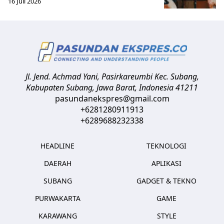
16 Juli 2026
Jl. Jend. Achmad Yani, Pasirkareumbi
Kec. Subang,
Kabupaten Subang, Jawa Barat
,
Indonesia
41211
pasundanekspres@gmail.com
+6281280911913
+6289688232338
HEADLINE
TEKNOLOGI
DAERAH
APLIKASI
SUBANG
GADGET & TEKNO
PURWAKARTA
GAME
KARAWANG
STYLE