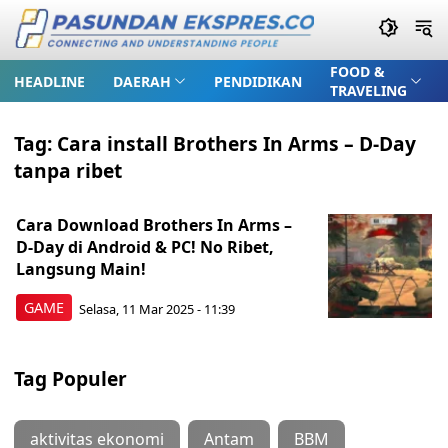
FOOD &
HEADLINE
DAERAH
PENDIDIKAN
TRAVELING
Tag:
Cara install Brothers In Arms – D-Day
tanpa ribet
Cara Download Brothers In Arms –
D-Day di Android & PC! No Ribet,
Langsung Main!
GAME
Selasa, 11 Mar 2025 - 11:39
Tag Populer
aktivitas ekonomi
Antam
BBM