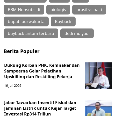
BBM Nonsubsidi
biologis
brasil vs haiti
bupati purwakarta
Buyback
buyback antam terbaru
dedi mulyadi
Berita Populer
Dukung Korban PHK, Kemnaker dan
Sampoerna Gelar Pelatihan
Upskilling dan Reskilling Pekerja
16 Juli 2026
Jabar Tawarkan Insentif Fiskal dan
Jaminan Listrik untuk Kejar Target
Investasi Rp314 Triliun