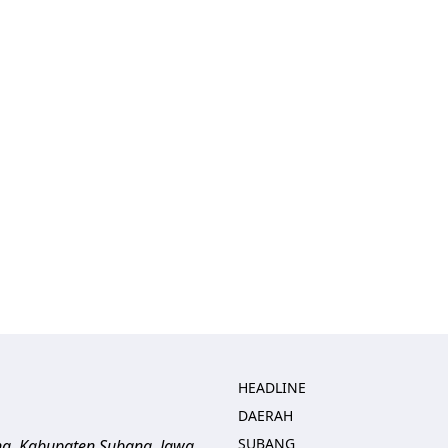
HEADLINE
DAERAH
SUBANG
ng, Kabupaten Subang, Jawa