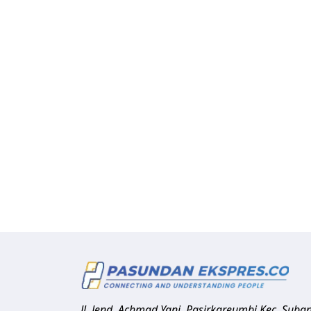
Jl. Jend. Achmad Yani, Pasirkareumbi
Kec. Suba