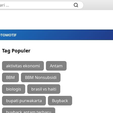
OTOMOTIF
Tag Populer
aktivitas ekonomi
Antam
BBM
BBM Nonsubsidi
biologis
brasil vs haiti
bupati purwakarta
Buyback
buyback antam terbaru