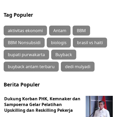
Tag Populer
aktivitas ekonomi
Antam
BBM
BBM Nonsubsidi
biologis
brasil vs haiti
bupati purwakarta
Buyback
buyback antam terbaru
dedi mulyadi
Berita Populer
Dukung Korban PHK, Kemnaker dan
Sampoerna Gelar Pelatihan
Upskilling dan Reskilling Pekerja