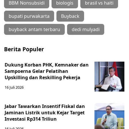
BBM Nonsubsidi
biologis
brasil vs haiti
bupati purwakarta
Buyback
buyback antam terbaru
dedi mulyadi
Berita Populer
Dukung Korban PHK, Kemnaker dan
Sampoerna Gelar Pelatihan
Upskilling dan Reskilling Pekerja
16 Juli 2026
Jabar Tawarkan Insentif Fiskal dan
Jaminan Listrik untuk Kejar Target
Investasi Rp314 Triliun
16 Juli 2026