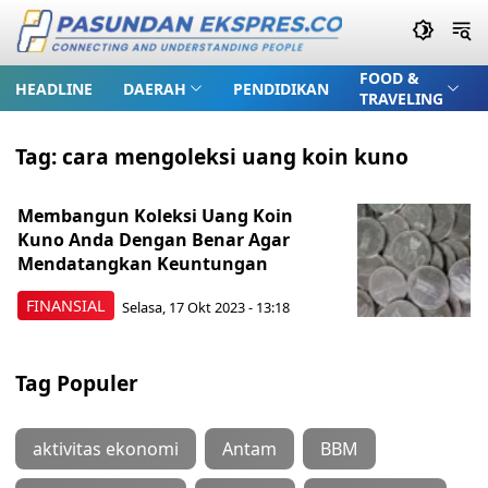
FOOD &
HEADLINE
DAERAH
PENDIDIKAN
TRAVELING
Tag:
cara mengoleksi uang koin kuno
Membangun Koleksi Uang Koin
Kuno Anda Dengan Benar Agar
Mendatangkan Keuntungan
FINANSIAL
Selasa, 17 Okt 2023 - 13:18
Tag Populer
aktivitas ekonomi
Antam
BBM