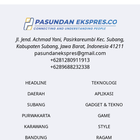
Jl. Jend. Achmad Yani, Pasirkareumbi
Kec. Subang,
Kabupaten Subang, Jawa Barat
,
Indonesia
41211
pasundanekspres@gmail.com
+6281280911913
+6289688232338
HEADLINE
TEKNOLOGI
DAERAH
APLIKASI
SUBANG
GADGET & TEKNO
PURWAKARTA
GAME
KARAWANG
STYLE
BANDUNG
RAGAM