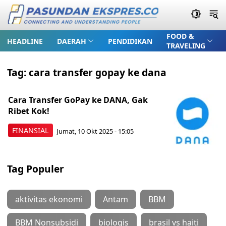
FOOD &
HEADLINE
DAERAH
PENDIDIKAN
TRAVELING
Tag:
cara transfer gopay ke dana
Cara Transfer GoPay ke DANA, Gak
Ribet Kok!
FINANSIAL
Jumat, 10 Okt 2025 - 15:05
Tag Populer
aktivitas ekonomi
Antam
BBM
BBM Nonsubsidi
biologis
brasil vs haiti