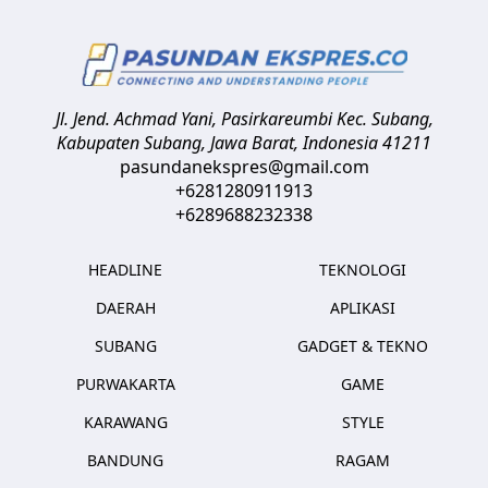
Jl. Jend. Achmad Yani, Pasirkareumbi
Kec. Subang,
Kabupaten Subang, Jawa Barat
,
Indonesia
41211
pasundanekspres@gmail.com
+6281280911913
+6289688232338
HEADLINE
TEKNOLOGI
DAERAH
APLIKASI
SUBANG
GADGET & TEKNO
PURWAKARTA
GAME
KARAWANG
STYLE
BANDUNG
RAGAM