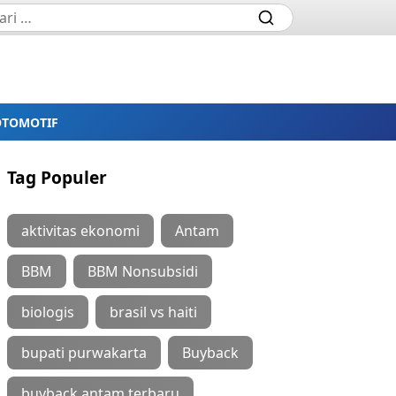
OTOMOTIF
Tag Populer
aktivitas ekonomi
Antam
BBM
BBM Nonsubsidi
biologis
brasil vs haiti
bupati purwakarta
Buyback
buyback antam terbaru