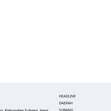
HEADLINE
DAERAH
SUBANG
ng, Kabupaten Subang, Jawa