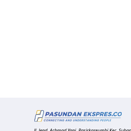
Jl. Jend. Achmad Yani, Pasirkareumbi
Kec. Suba