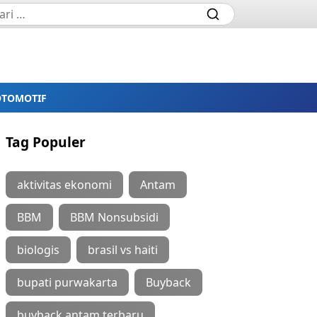
OTOMOTIF
Tag Populer
aktivitas ekonomi
Antam
BBM
BBM Nonsubsidi
biologis
brasil vs haiti
bupati purwakarta
Buyback
buyback antam terbaru