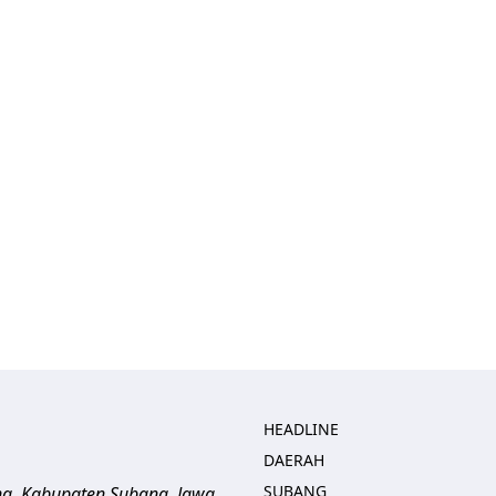
HEADLINE
DAERAH
SUBANG
ng, Kabupaten Subang, Jawa