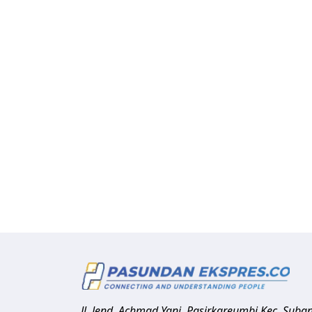
Jl. Jend. Achmad Yani, Pasirkareumbi
Kec. Suba