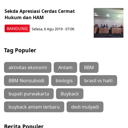
Sekda Apresiasi Cerdas Cermat
Hukum dan HAM
BANDUNG
Selasa, 6 Agu 2019 - 07:06
Tag Populer
aktivitas ekonomi
Antam
BBM
BBM Nonsubsidi
biologis
brasil vs haiti
bupati purwakarta
Buyback
buyback antam terbaru
dedi mulyadi
Berita Populer