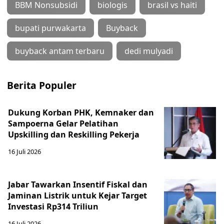
BBM Nonsubsidi
biologis
brasil vs haiti
bupati purwakarta
Buyback
buyback antam terbaru
dedi mulyadi
Berita Populer
Dukung Korban PHK, Kemnaker dan
Sampoerna Gelar Pelatihan
Upskilling dan Reskilling Pekerja
16 Juli 2026
Jabar Tawarkan Insentif Fiskal dan
Jaminan Listrik untuk Kejar Target
Investasi Rp314 Triliun
16 Juli 2026