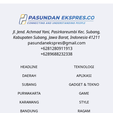
Jl. Jend. Achmad Yani, Pasirkareumbi
Kec. Subang,
Kabupaten Subang, Jawa Barat
,
Indonesia
41211
pasundanekspres@gmail.com
+6281280911913
+6289688232338
HEADLINE
TEKNOLOGI
DAERAH
APLIKASI
SUBANG
GADGET & TEKNO
PURWAKARTA
GAME
KARAWANG
STYLE
BANDUNG
RAGAM