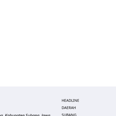
HEADLINE
DAERAH
SUBANG
ng, Kabupaten Subang, Jawa