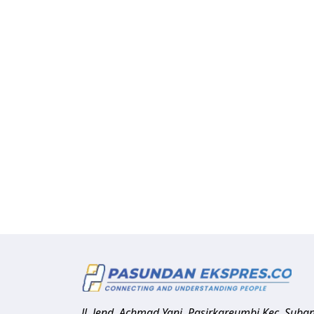
Jl. Jend. Achmad Yani, Pasirkareumbi
Kec. Suba