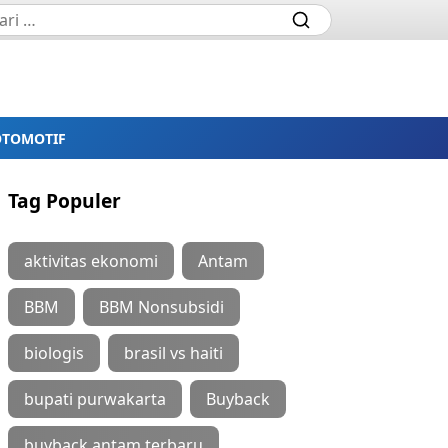
OTOMOTIF
Tag Populer
aktivitas ekonomi
Antam
BBM
BBM Nonsubsidi
biologis
brasil vs haiti
bupati purwakarta
Buyback
buyback antam terbaru