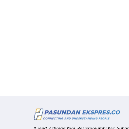
Jl. Jend. Achmad Yani, Pasirkareumbi
Kec. Suba