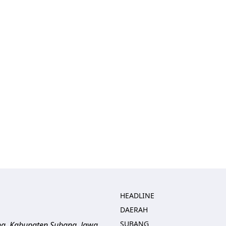
HEADLINE
DAERAH
SUBANG
ng, Kabupaten Subang, Jawa