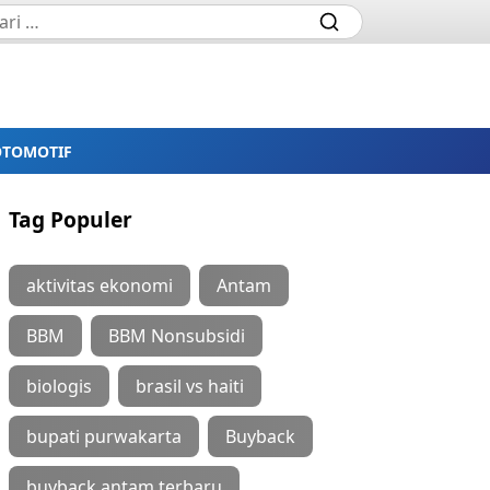
OTOMOTIF
Tag Populer
aktivitas ekonomi
Antam
BBM
BBM Nonsubsidi
biologis
brasil vs haiti
bupati purwakarta
Buyback
buyback antam terbaru