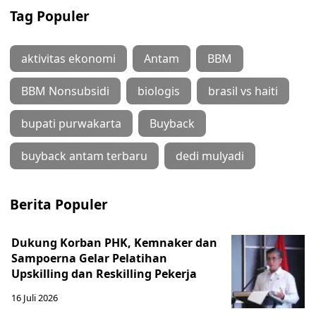
Tag Populer
aktivitas ekonomi
Antam
BBM
BBM Nonsubsidi
biologis
brasil vs haiti
bupati purwakarta
Buyback
buyback antam terbaru
dedi mulyadi
Berita Populer
Dukung Korban PHK, Kemnaker dan
Sampoerna Gelar Pelatihan
Upskilling dan Reskilling Pekerja
16 Juli 2026