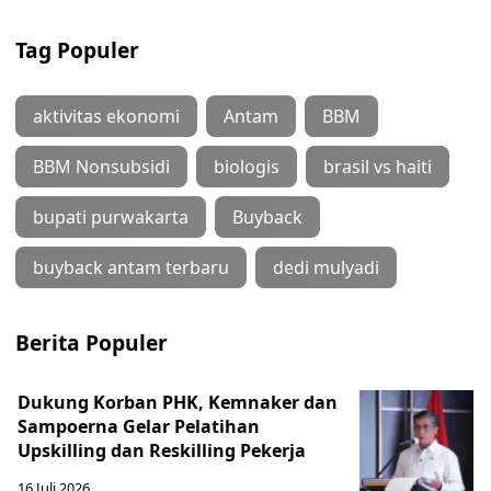
Tag Populer
aktivitas ekonomi
Antam
BBM
BBM Nonsubsidi
biologis
brasil vs haiti
bupati purwakarta
Buyback
buyback antam terbaru
dedi mulyadi
Berita Populer
Dukung Korban PHK, Kemnaker dan
Sampoerna Gelar Pelatihan
Upskilling dan Reskilling Pekerja
16 Juli 2026