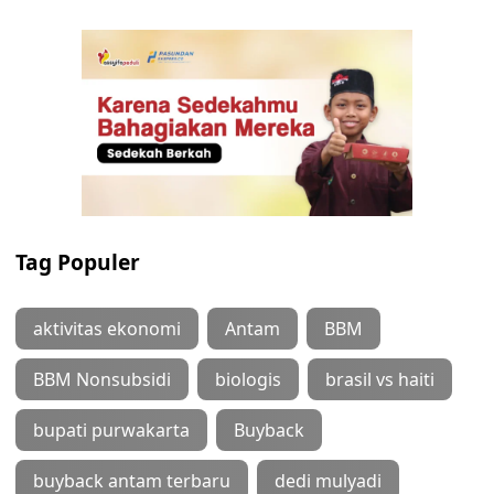
Tag Populer
aktivitas ekonomi
Antam
BBM
BBM Nonsubsidi
biologis
brasil vs haiti
bupati purwakarta
Buyback
buyback antam terbaru
dedi mulyadi