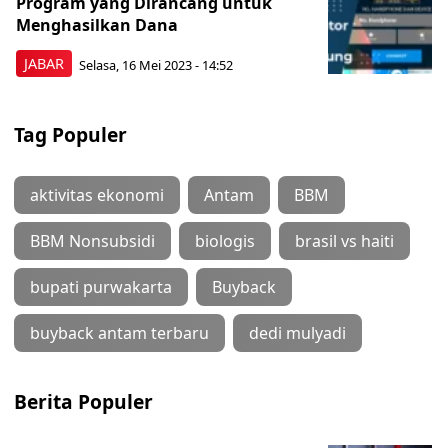
Program yang Dirancang untuk
Menghasilkan Dana
JABAR
Selasa, 16 Mei 2023 - 14:52
Tag Populer
aktivitas ekonomi
Antam
BBM
BBM Nonsubsidi
biologis
brasil vs haiti
bupati purwakarta
Buyback
buyback antam terbaru
dedi mulyadi
Berita Populer